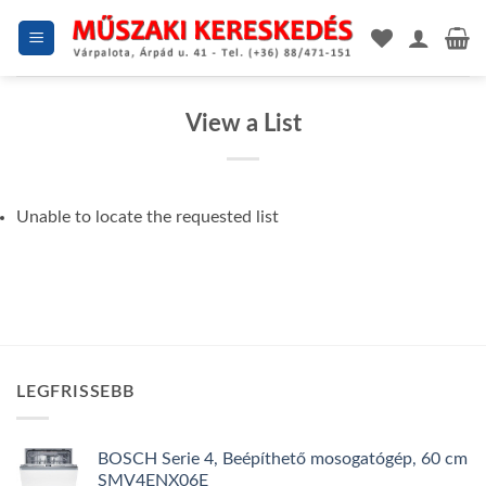
Skip
to
content
View a List
Unable to locate the requested list
LEGFRISSEBB
BOSCH Serie 4, Beépíthető mosogatógép, 60 cm
SMV4ENX06E