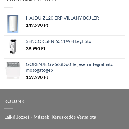
LEGJOBBRA ÉRTÉKELT
157.990 Ft.
149.990 Ft.
HAJDU Z120 ERP VILLANY BOJLER
149.990
Ft
SENCOR SFN 6011WH Léghűtő
39.990
Ft
GORENJE GV663D60 Teljesen integrálható
mosogatógép
169.990
Ft
RÓLUNK
Lajkó József - Műszaki Kereskedés Várpalota