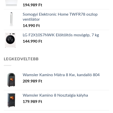
194.989
Ft
Somogyi Elektronic Home TWFR78 oszlop
ventilátor
14.990
Ft
LG F2X10S7NWK Elöltöltős mosógép, 7 kg
144.990
Ft
LEGKEDVELTEBB
Wamsler Kamino Mátra 8 Kw, kandalló 804
209.989
Ft
Wamsler Kamino 8 Nosztalgia kályha
179.989
Ft