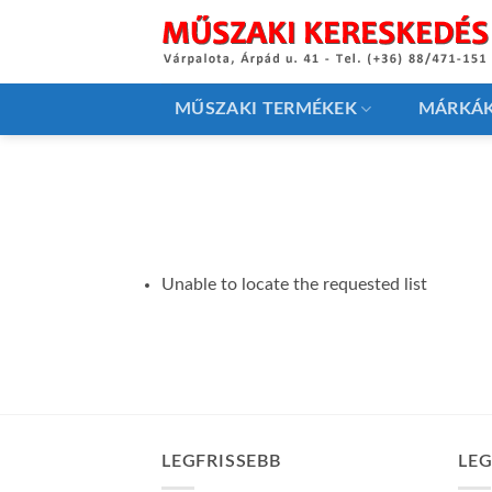
Skip
to
content
MŰSZAKI TERMÉKEK
MÁRKÁ
Unable to locate the requested list
LEGFRISSEBB
LE