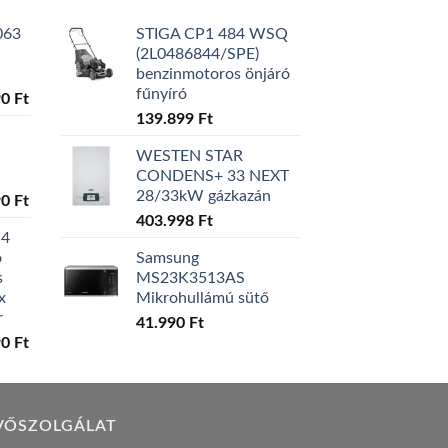
063
STIGA CP1 484 WSQ
(2L0486844/SPE)
benzinmotoros önjáró
fűnyíró
l
Current
90
Ft
price
139.899
Ft
is:
WESTEN STAR
0 Ft.
129.990 Ft.
CONDENS+ 33 NEXT
28/33kW gázkazán
l
Current
90
Ft
price
403.998
Ft
W4
is:
ó
Samsung
0 Ft.
119.990 Ft.
s
MS23K3513AS
x
Mikrohullámú sütő
r
41.990
Ft
l
Current
90
Ft
price
is:
0 Ft.
149.990 Ft.
VŐSZOLGÁLAT