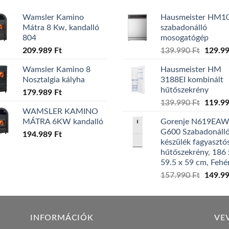
Wamsler Kamino
Hausmeister HM1
Mátra 8 Kw, kandalló
szabadonálló
804
mosogatógép
Origina
209.989
Ft
139.990
Ft
129.9
price
Wamsler Kamino 8
Hausmeister HM
was:
Nosztalgia kályha
3188EI kombinált
139.99
hűtőszekrény
179.989
Ft
Origina
139.990
Ft
119.9
WAMSLER KAMINO
price
MÁTRA 6KW kandalló
Gorenje N619EA
was:
G600 Szabadonáll
194.989
Ft
139.99
készülék fagyasztó
hűtőszekrény, 186 
59.5 x 59 cm, Fehé
Origina
157.990
Ft
149.9
price
was:
157.99
INFORMÁCIÓK
VE