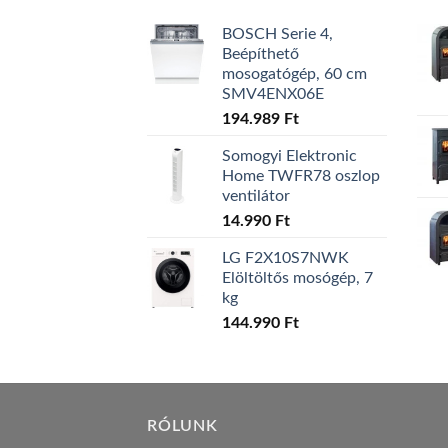
BOSCH Serie 4,
Beépíthető
mosogatógép, 60 cm
SMV4ENX06E
194.989
Ft
Somogyi Elektronic
Home TWFR78 oszlop
ventilátor
14.990
Ft
LG F2X10S7NWK
Elöltöltős mosógép, 7
kg
144.990
Ft
RÓLUNK