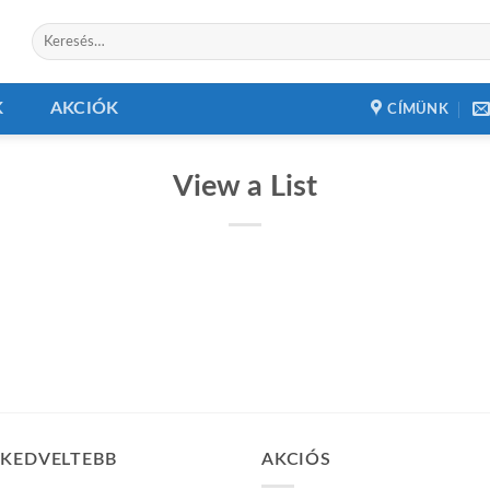
Keresés
a
következőre:
K
AKCIÓK
CÍMÜNK
View a List
GKEDVELTEBB
AKCIÓS