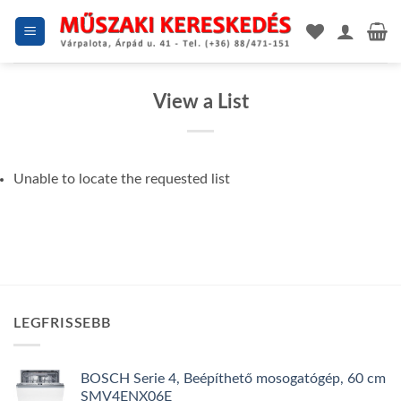
Skip
to
content
View a List
Unable to locate the requested list
LEGFRISSEBB
BOSCH Serie 4, Beépíthető mosogatógép, 60 cm
SMV4ENX06E