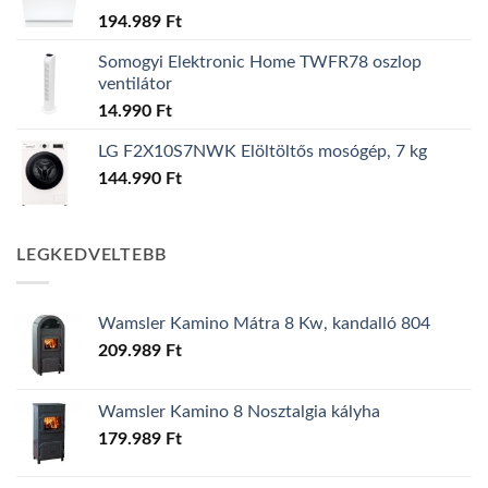
194.989
Ft
Somogyi Elektronic Home TWFR78 oszlop
ventilátor
14.990
Ft
LG F2X10S7NWK Elöltöltős mosógép, 7 kg
144.990
Ft
LEGKEDVELTEBB
Wamsler Kamino Mátra 8 Kw, kandalló 804
209.989
Ft
Wamsler Kamino 8 Nosztalgia kályha
179.989
Ft