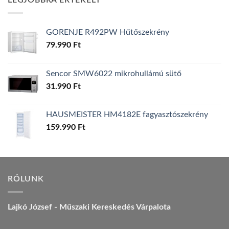
LEGJOBBRA ÉRTÉKELT
157.990 Ft.
149.990 Ft.
GORENJE R492PW Hűtőszekrény
79.990
Ft
Sencor SMW6022 mikrohullámú sütő
31.990
Ft
HAUSMEISTER HM4182E fagyasztószekrény
159.990
Ft
RÓLUNK
Lajkó József - Műszaki Kereskedés Várpalota