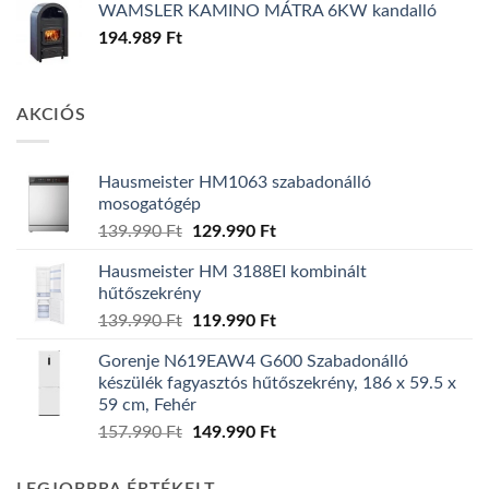
WAMSLER KAMINO MÁTRA 6KW kandalló
194.989
Ft
AKCIÓS
Hausmeister HM1063 szabadonálló
mosogatógép
Original
Current
139.990
Ft
129.990
Ft
price
price
Hausmeister HM 3188EI kombinált
was:
is:
hűtőszekrény
139.990 Ft.
129.990 Ft.
Original
Current
139.990
Ft
119.990
Ft
price
price
Gorenje N619EAW4 G600 Szabadonálló
was:
is:
készülék fagyasztós hűtőszekrény, 186 x 59.5 x
139.990 Ft.
119.990 Ft.
59 cm, Fehér
Original
Current
157.990
Ft
149.990
Ft
price
price
was:
is: