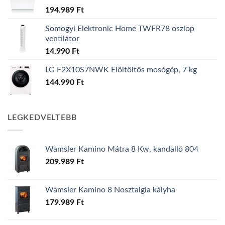
194.989
Ft
Somogyi Elektronic Home TWFR78 oszlop
ventilátor
14.990
Ft
LG F2X10S7NWK Elöltöltős mosógép, 7 kg
144.990
Ft
LEGKEDVELTEBB
Wamsler Kamino Mátra 8 Kw, kandalló 804
209.989
Ft
Wamsler Kamino 8 Nosztalgia kályha
179.989
Ft