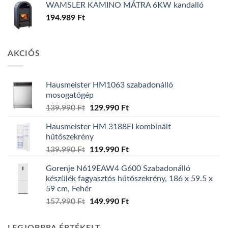
WAMSLER KAMINO MÁTRA 6KW kandalló
194.989
Ft
AKCIÓS
Hausmeister HM1063 szabadonálló
mosogatógép
Original
Current
139.990
Ft
129.990
Ft
price
price
Hausmeister HM 3188EI kombinált
was:
is:
hűtőszekrény
139.990 Ft.
129.990 Ft.
Original
Current
139.990
Ft
119.990
Ft
price
price
Gorenje N619EAW4 G600 Szabadonálló
was:
is:
készülék fagyasztós hűtőszekrény, 186 x 59.5 x
139.990 Ft.
119.990 Ft.
59 cm, Fehér
Original
Current
157.990
Ft
149.990
Ft
price
price
was:
is: