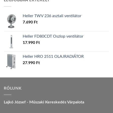
LEGJOBBRA ÉRTÉKELT
157.990 Ft.
149.990 Ft.
Heller TWV 236 asztali ventilátor
7.690
Ft
Heller FD80CDT Oszlop ventilátor
17.990
Ft
Heller HRO 2511 OLAJRADIÁTOR
27.990
Ft
RÓLUNK
Lajkó József - Műszaki Kereskedés Várpalota