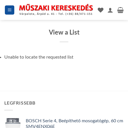
Skip
to
content
View a List
Unable to locate the requested list
LEGFRISSEBB
BOSCH Serie 4, Beépíthető mosogatógép, 60 cm
SMV4ENX06E