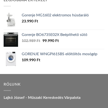
LEGJOBBRA ÉRTÉKELT
157.990 Ft.
149.990 Ft.
Gorenje MG1602 elektromos húsdaráló
23.990
Ft
Gorenje BO6735E02X Beépíthető sütő
Original
Current
102.989
Ft
99.990
Ft
price
price
was:
is:
GORENJE WNGPI61SBS elöltöltős mosógép
102.989 Ft.
99.990 Ft.
109.990
Ft
RÓLUNK
Lajkó József - Műszaki Kereskedés Várpalota