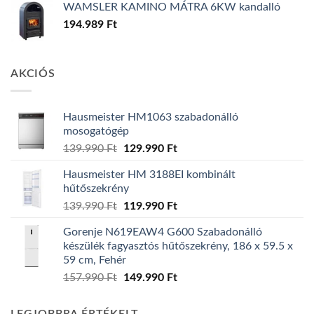
WAMSLER KAMINO MÁTRA 6KW kandalló
194.989
Ft
AKCIÓS
Hausmeister HM1063 szabadonálló
mosogatógép
Original
Current
139.990
Ft
129.990
Ft
price
price
Hausmeister HM 3188EI kombinált
was:
is:
hűtőszekrény
139.990 Ft.
129.990 Ft.
Original
Current
139.990
Ft
119.990
Ft
price
price
Gorenje N619EAW4 G600 Szabadonálló
was:
is:
készülék fagyasztós hűtőszekrény, 186 x 59.5 x
139.990 Ft.
119.990 Ft.
59 cm, Fehér
Original
Current
157.990
Ft
149.990
Ft
price
price
was:
is: