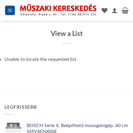
Skip
to
content
View a List
Unable to locate the requested list
LEGFRISSEBB
BOSCH Serie 4, Beépíthető mosogatógép, 60 cm
SMV4ENX06E