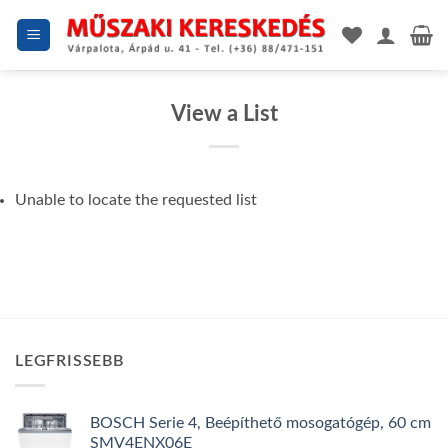
Skip
to
content
View a List
Unable to locate the requested list
LEGFRISSEBB
BOSCH Serie 4, Beépíthető mosogatógép, 60 cm
SMV4ENX06E