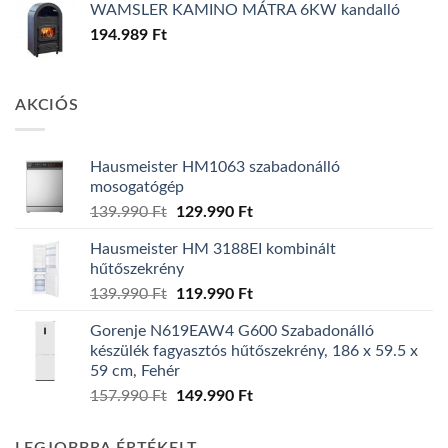
WAMSLER KAMINO MÁTRA 6KW kandalló
194.989
Ft
AKCIÓS
Hausmeister HM1063 szabadonálló
mosogatógép
Original
Current
139.990
Ft
129.990
Ft
price
price
Hausmeister HM 3188EI kombinált
was:
is:
hűtőszekrény
139.990 Ft.
129.990 Ft.
Original
Current
139.990
Ft
119.990
Ft
price
price
Gorenje N619EAW4 G600 Szabadonálló
was:
is:
készülék fagyasztós hűtőszekrény, 186 x 59.5 x
139.990 Ft.
119.990 Ft.
59 cm, Fehér
Original
Current
157.990
Ft
149.990
Ft
price
price
was:
is: