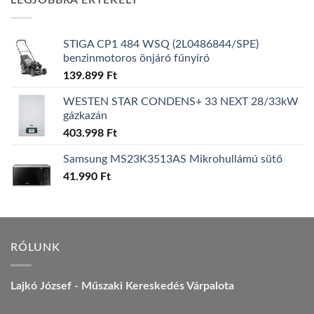
LEGJOBBRA ÉRTÉKELT
157.990 Ft.
149.990 Ft.
STIGA CP1 484 WSQ (2L0486844/SPE)
benzinmotoros önjáró fűnyíró
139.899
Ft
WESTEN STAR CONDENS+ 33 NEXT 28/33kW
gázkazán
403.998
Ft
Samsung MS23K3513AS Mikrohullámú sütő
41.990
Ft
RÓLUNK
Lajkó József - Műszaki Kereskedés Várpalota