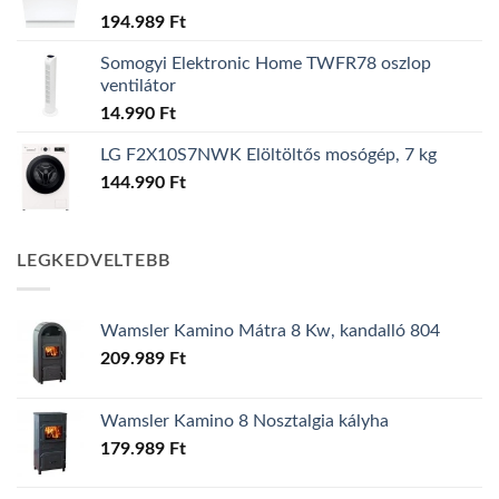
194.989
Ft
Somogyi Elektronic Home TWFR78 oszlop
ventilátor
14.990
Ft
LG F2X10S7NWK Elöltöltős mosógép, 7 kg
144.990
Ft
LEGKEDVELTEBB
Wamsler Kamino Mátra 8 Kw, kandalló 804
209.989
Ft
Wamsler Kamino 8 Nosztalgia kályha
179.989
Ft