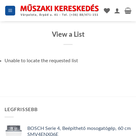
Skip
to
content
View a List
Unable to locate the requested list
LEGFRISSEBB
BOSCH Serie 4, Beépíthető mosogatógép, 60 cm
SMV4ENX06E