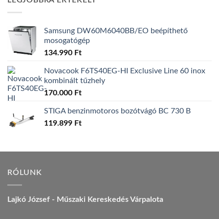
LEGJOBBRA ÉRTÉKELT
157.990 Ft.
149.990 Ft.
Samsung DW60M6040BB/EO beépíthető
mosogatógép
134.990
Ft
Novacook F6TS40EG-HI Exclusive Line 60 inox
kombinált tűzhely
170.000
Ft
STIGA benzinmotoros bozótvágó BC 730 B
119.899
Ft
RÓLUNK
Lajkó József - Műszaki Kereskedés Várpalota