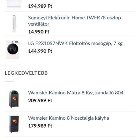
194.989
Ft
Somogyi Elektronic Home TWFR78 oszlop
ventilátor
14.990
Ft
LG F2X10S7NWK Elöltöltős mosógép, 7 kg
144.990
Ft
LEGKEDVELTEBB
Wamsler Kamino Mátra 8 Kw, kandalló 804
209.989
Ft
Wamsler Kamino 8 Nosztalgia kályha
179.989
Ft