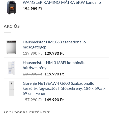
WAMSLER KAMINO MÁTRA 6KW kandalló
194.989
Ft
AKCIÓS
Hausmeister HM1063 szabadonálló
mosogatógép
Original
Current
139.990
Ft
129.990
Ft
price
price
Hausmeister HM 3188EI kombinált
was:
is:
hűtőszekrény
139.990 Ft.
129.990 Ft.
Original
Current
139.990
Ft
119.990
Ft
price
price
Gorenje N619EAW4 G600 Szabadonálló
was:
is:
készülék fagyasztós hűtőszekrény, 186 x 59.5 x
139.990 Ft.
119.990 Ft.
59 cm, Fehér
Original
Current
157.990
Ft
149.990
Ft
price
price
was:
is: