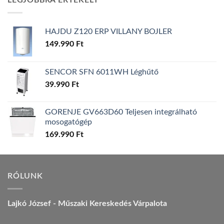
LEGJOBBRA ÉRTÉKELT
157.990 Ft.
149.990 Ft.
HAJDU Z120 ERP VILLANY BOJLER
149.990
Ft
SENCOR SFN 6011WH Léghűtő
39.990
Ft
GORENJE GV663D60 Teljesen integrálható
mosogatógép
169.990
Ft
RÓLUNK
Lajkó József - Műszaki Kereskedés Várpalota