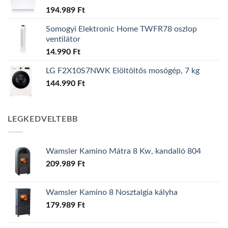
194.989
Ft
Somogyi Elektronic Home TWFR78 oszlop
ventilátor
14.990
Ft
LG F2X10S7NWK Elöltöltős mosógép, 7 kg
144.990
Ft
LEGKEDVELTEBB
Wamsler Kamino Mátra 8 Kw, kandalló 804
209.989
Ft
Wamsler Kamino 8 Nosztalgia kályha
179.989
Ft