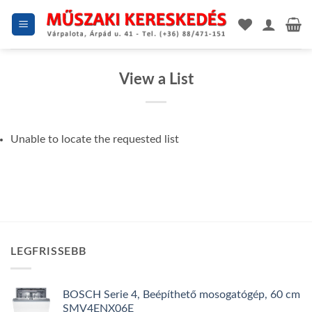
Skip
to
content
View a List
Unable to locate the requested list
LEGFRISSEBB
BOSCH Serie 4, Beépíthető mosogatógép, 60 cm
SMV4ENX06E