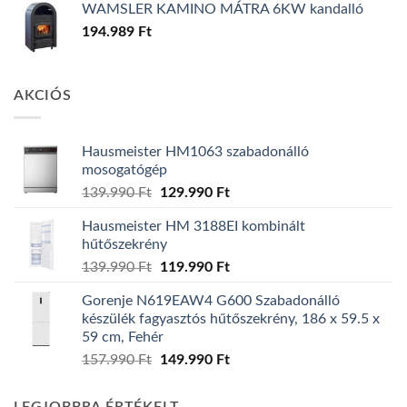
WAMSLER KAMINO MÁTRA 6KW kandalló
194.989
Ft
AKCIÓS
Hausmeister HM1063 szabadonálló
mosogatógép
Original
Current
139.990
Ft
129.990
Ft
price
price
Hausmeister HM 3188EI kombinált
was:
is:
hűtőszekrény
139.990 Ft.
129.990 Ft.
Original
Current
139.990
Ft
119.990
Ft
price
price
Gorenje N619EAW4 G600 Szabadonálló
was:
is:
készülék fagyasztós hűtőszekrény, 186 x 59.5 x
139.990 Ft.
119.990 Ft.
59 cm, Fehér
Original
Current
157.990
Ft
149.990
Ft
price
price
was:
is: