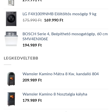
299.991
Ft
LG F4X1009NMB Elöltöltős mosógép 9 kg
Original
Current
175.990
Ft
169.990
Ft
price
price
was:
is:
BOSCH Serie 4, Beépíthető mosogatógép, 60 cm
175.990 Ft.
169.990 Ft.
SMV4ENX06E
194.989
Ft
LEGKEDVELTEBB
Wamsler Kamino Mátra 8 Kw, kandalló 804
209.989
Ft
Wamsler Kamino 8 Nosztalgia kályha
179.989
Ft