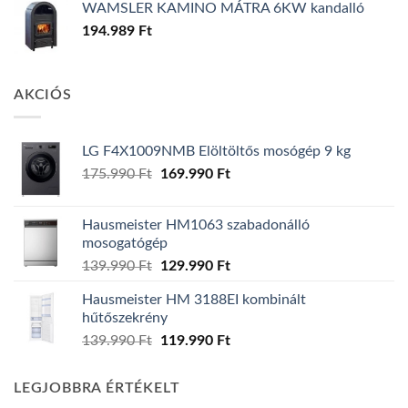
WAMSLER KAMINO MÁTRA 6KW kandalló
194.989
Ft
AKCIÓS
LG F4X1009NMB Elöltöltős mosógép 9 kg
Original
Current
175.990
Ft
169.990
Ft
price
price
was:
is:
Hausmeister HM1063 szabadonálló
175.990 Ft.
169.990 Ft.
mosogatógép
Original
Current
139.990
Ft
129.990
Ft
price
price
Hausmeister HM 3188EI kombinált
was:
is:
hűtőszekrény
139.990 Ft.
129.990 Ft.
Original
Current
139.990
Ft
119.990
Ft
price
price
was:
is:
LEGJOBBRA ÉRTÉKELT
139.990 Ft.
119.990 Ft.