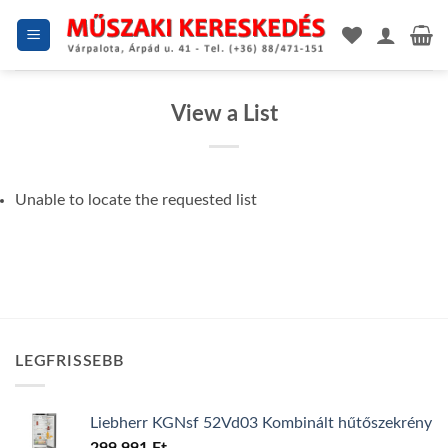
Skip
to
content
View a List
Unable to locate the requested list
LEGFRISSEBB
Liebherr KGNsf 52Vd03 Kombinált hűtőszekrény