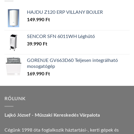
HAJDU Z120 ERP VILLANY BOJLER
149.990
Ft
SENCOR SFN 6011WH Léghűtő
39.990
Ft
GORENJE GV663D60 Teljesen integrálható
mosogatógép
169.990
Ft
RÓLUNK
Lajkó József - Műszaki Kereskedés Várpalota
Cégünk 1998 óta foglalkozik háztartási-, kerti gépek és