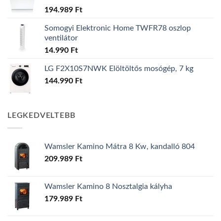
194.989
Ft
Somogyi Elektronic Home TWFR78 oszlop
ventilátor
14.990
Ft
LG F2X10S7NWK Elöltöltős mosógép, 7 kg
144.990
Ft
LEGKEDVELTEBB
Wamsler Kamino Mátra 8 Kw, kandalló 804
209.989
Ft
Wamsler Kamino 8 Nosztalgia kályha
179.989
Ft