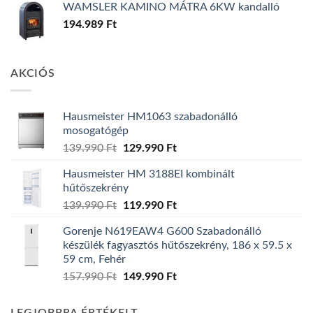
WAMSLER KAMINO MÁTRA 6KW kandalló
194.989
Ft
AKCIÓS
Hausmeister HM1063 szabadonálló
mosogatógép
Original
Current
139.990
Ft
129.990
Ft
price
price
Hausmeister HM 3188EI kombinált
was:
is:
hűtőszekrény
139.990 Ft.
129.990 Ft.
Original
Current
139.990
Ft
119.990
Ft
price
price
Gorenje N619EAW4 G600 Szabadonálló
was:
is:
készülék fagyasztós hűtőszekrény, 186 x 59.5 x
139.990 Ft.
119.990 Ft.
59 cm, Fehér
Original
Current
157.990
Ft
149.990
Ft
price
price
was:
is: