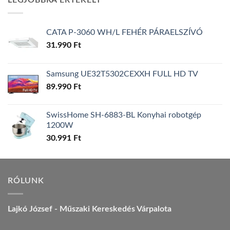
LEGJOBBRA ÉRTÉKELT
157.990 Ft.
149.990 Ft.
CATA P-3060 WH/L FEHÉR PÁRAELSZÍVÓ
31.990
Ft
Samsung UE32T5302CEXXH FULL HD TV
89.990
Ft
SwissHome SH-6883-BL Konyhai robotgép
1200W
30.991
Ft
RÓLUNK
Lajkó József - Műszaki Kereskedés Várpalota