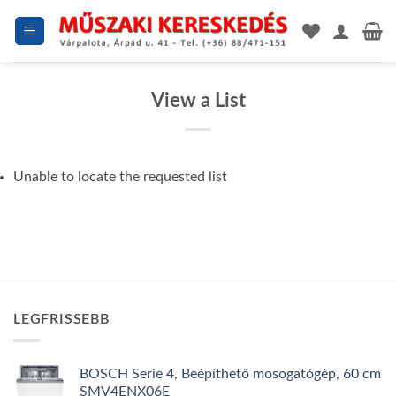
Skip
to
content
View a List
Unable to locate the requested list
LEGFRISSEBB
BOSCH Serie 4, Beépíthető mosogatógép, 60 cm
SMV4ENX06E