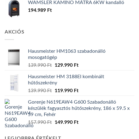
WAMSLER KAMINO MÁTRA 6KW kandalló
194.989
Ft
AKCIÓS
Hausmeister HM1063 szabadonálló
mosogatógép
Original
Current
139.990
Ft
129.990
Ft
price
price
Hausmeister HM 3188EI kombinált
was:
is:
hűtőszekrény
139.990 Ft.
129.990 Ft.
Original
Current
139.990
Ft
119.990
Ft
price
price
Gorenje N619EAW4 G600 Szabadonálló
was:
is:
készülék fagyasztós hűtőszekrény, 186 x 59.5 x
139.990 Ft.
119.990 Ft.
59 cm, Fehér
Original
Current
157.990
Ft
149.990
Ft
price
price
was:
is:
LEGJOBBRA ÉRTÉKELT