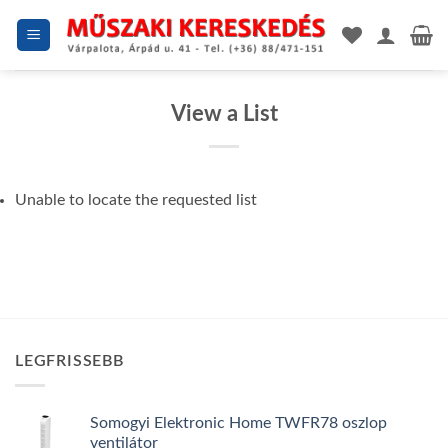
Skip
to
content
View a List
Unable to locate the requested list
LEGFRISSEBB
Somogyi Elektronic Home TWFR78 oszlop
ventilátor