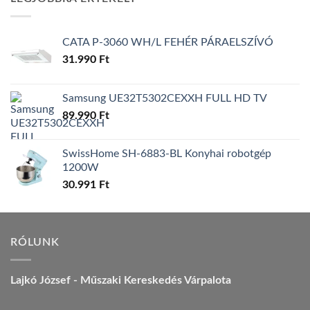
157.990 Ft.
149.990 Ft.
CATA P-3060 WH/L FEHÉR PÁRAELSZÍVÓ
31.990
Ft
Samsung UE32T5302CEXXH FULL HD TV
89.990
Ft
SwissHome SH-6883-BL Konyhai robotgép
1200W
30.991
Ft
RÓLUNK
Lajkó József - Műszaki Kereskedés Várpalota