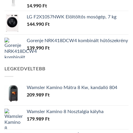
14.990
Ft
LG F2X10S7NWK Elöltöltős mosógép, 7 kg
144.990
Ft
Gorenje NRK418DCW4 kombinált hűtőszekrény
139.990
Ft
LEGKEDVELTEBB
Wamsler Kamino Mátra 8 Kw, kandalló 804
209.989
Ft
Wamsler Kamino 8 Nosztalgia kályha
179.989
Ft