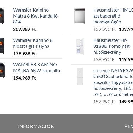
Wamsler Kamino
Hausmeister HM1
Mátra 8 Kw, kandalló
szabadonálló
804
mosogatógép
Origina
209.989
Ft
139.990
Ft
129.9
price
Wamsler Kamino 8
Hausmeister HM
was:
Nosztalgia kályha
3188EI kombinált
139.99
hűtőszekrény
179.989
Ft
Origina
139.990
Ft
119.9
WAMSLER KAMINO
price
MÁTRA 6KW kandalló
Gorenje N619EA
was:
G600 Szabadonáll
194.989
Ft
139.99
készülék fagyasztó
hűtőszekrény, 186 
59.5 x 59 cm, Fehé
Origina
157.990
Ft
149.9
price
was:
157.99
INFORMÁCIÓK
VE