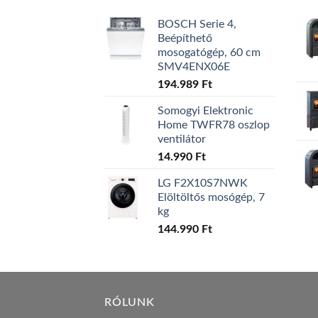
BOSCH Serie 4,
Beépíthető
mosogatógép, 60 cm
SMV4ENX06E
194.989
Ft
Somogyi Elektronic
Home TWFR78 oszlop
ventilátor
14.990
Ft
LG F2X10S7NWK
Elöltöltős mosógép, 7
kg
144.990
Ft
RÓLUNK