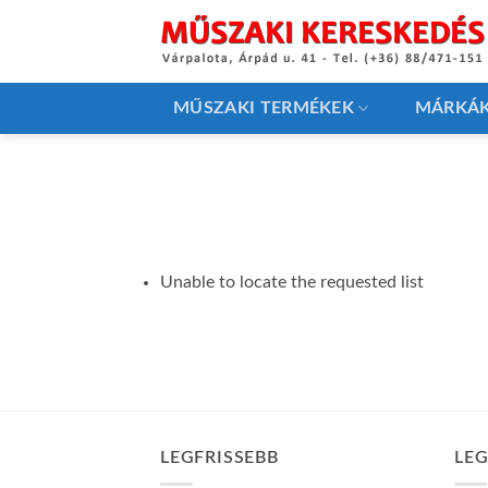
Skip
to
content
MŰSZAKI TERMÉKEK
MÁRKÁ
Unable to locate the requested list
LEGFRISSEBB
LE