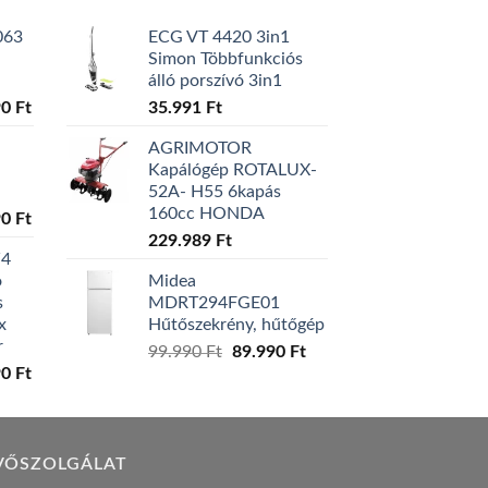
063
ECG VT 4420 3in1
Simon Többfunkciós
álló porszívó 3in1
l
Current
90
Ft
35.991
Ft
price
AGRIMOTOR
is:
Kapálógép ROTALUX-
0 Ft.
129.990 Ft.
52A- H55 6kapás
160cc HONDA
l
Current
90
Ft
price
229.989
Ft
W4
is:
ó
Midea
0 Ft.
119.990 Ft.
s
MDRT294FGE01
x
Hűtőszekrény, hűtőgép
r
Original
Current
99.990
Ft
89.990
Ft
l
Current
90
Ft
price
price
price
was:
is:
is:
99.990 Ft.
89.990 Ft.
0 Ft.
149.990 Ft.
VŐSZOLGÁLAT