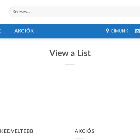
Keresés
a
következőre:
K
AKCIÓK
CÍMÜNK
View a List
GKEDVELTEBB
AKCIÓS