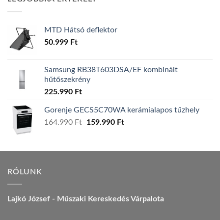
157.990 Ft.
149.990 Ft.
MTD Hátsó deflektor
50.999
Ft
Samsung RB38T603DSA/EF kombinált
hűtőszekrény
225.990
Ft
Gorenje GECS5C70WA kerámialapos tűzhely
Original
Current
164.990
Ft
159.990
Ft
price
price
was:
is:
164.990 Ft.
159.990 Ft.
RÓLUNK
Lajkó József - Műszaki Kereskedés Várpalota