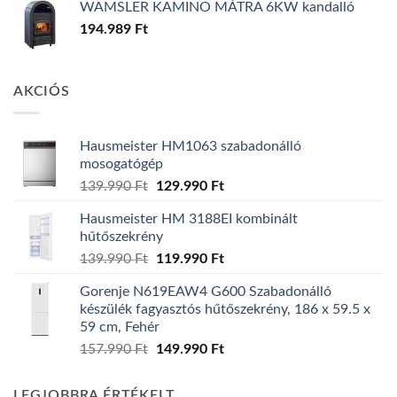
WAMSLER KAMINO MÁTRA 6KW kandalló
194.989
Ft
AKCIÓS
Hausmeister HM1063 szabadonálló
mosogatógép
Original
Current
139.990
Ft
129.990
Ft
price
price
Hausmeister HM 3188EI kombinált
was:
is:
hűtőszekrény
139.990 Ft.
129.990 Ft.
Original
Current
139.990
Ft
119.990
Ft
price
price
Gorenje N619EAW4 G600 Szabadonálló
was:
is:
készülék fagyasztós hűtőszekrény, 186 x 59.5 x
139.990 Ft.
119.990 Ft.
59 cm, Fehér
Original
Current
157.990
Ft
149.990
Ft
price
price
was:
is:
LEGJOBBRA ÉRTÉKELT