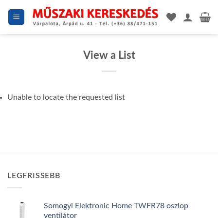
Skip
to
content
View a List
Unable to locate the requested list
LEGFRISSEBB
Somogyi Elektronic Home TWFR78 oszlop
ventilátor