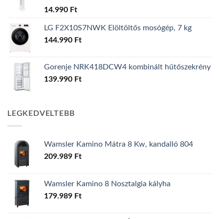
14.990
Ft
LG F2X10S7NWK Elöltöltős mosógép, 7 kg
144.990
Ft
Gorenje NRK418DCW4 kombinált hűtőszekrény
139.990
Ft
LEGKEDVELTEBB
Wamsler Kamino Mátra 8 Kw, kandalló 804
209.989
Ft
Wamsler Kamino 8 Nosztalgia kályha
179.989
Ft