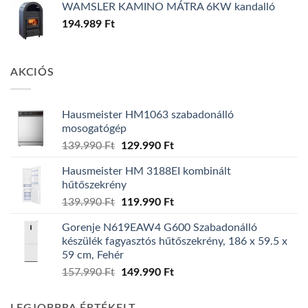
WAMSLER KAMINO MÁTRA 6KW kandalló
194.989
Ft
AKCIÓS
Hausmeister HM1063 szabadonálló
mosogatógép
Original
Current
139.990
Ft
129.990
Ft
price
price
Hausmeister HM 3188EI kombinált
was:
is:
hűtőszekrény
139.990 Ft.
129.990 Ft.
Original
Current
139.990
Ft
119.990
Ft
price
price
Gorenje N619EAW4 G600 Szabadonálló
was:
is:
készülék fagyasztós hűtőszekrény, 186 x 59.5 x
139.990 Ft.
119.990 Ft.
59 cm, Fehér
Original
Current
157.990
Ft
149.990
Ft
price
price
was:
is: