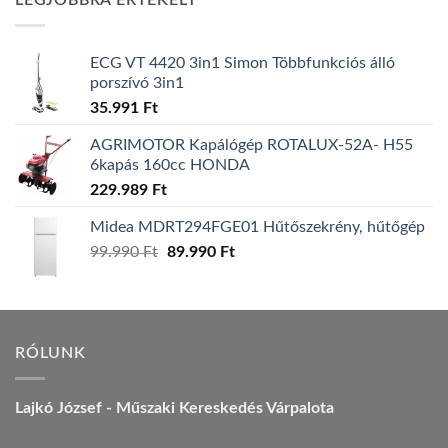
LEGJOBBRA ÉRTÉKELT
157.990 Ft.
149.990 Ft.
ECG VT 4420 3in1 Simon Többfunkciós álló
porszívó 3in1
35.991
Ft
AGRIMOTOR Kapálógép ROTALUX-52A- H55
6kapás 160cc HONDA
229.989
Ft
Midea MDRT294FGE01 Hűtőszekrény, hűtőgép
Original
Current
99.990
Ft
89.990
Ft
price
price
was:
is:
99.990 Ft.
89.990 Ft.
RÓLUNK
Lajkó József - Műszaki Kereskedés Várpalota