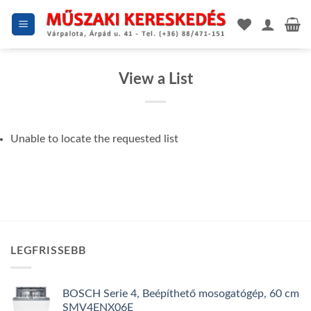
Skip
to
content
View a List
Unable to locate the requested list
LEGFRISSEBB
BOSCH Serie 4, Beépíthető mosogatógép, 60 cm
SMV4ENX06E