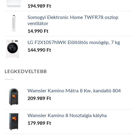
194.989
Ft
Somogyi Elektronic Home TWFR78 oszlop
ventilátor
14.990
Ft
LG F2X10S7NWK Elöltöltős mosógép, 7 kg
144.990
Ft
LEGKEDVELTEBB
Wamsler Kamino Mátra 8 Kw, kandalló 804
209.989
Ft
Wamsler Kamino 8 Nosztalgia kályha
179.989
Ft