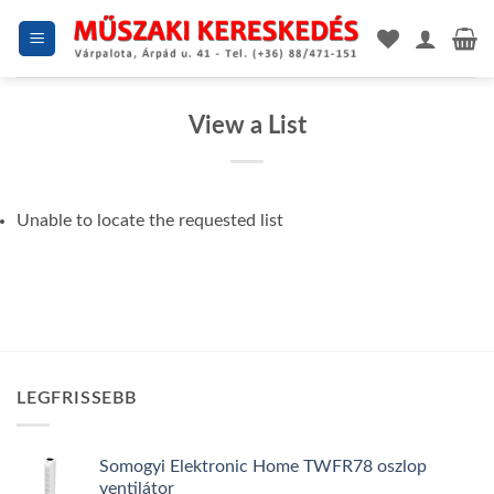
Skip
to
content
View a List
Unable to locate the requested list
LEGFRISSEBB
Somogyi Elektronic Home TWFR78 oszlop
ventilátor