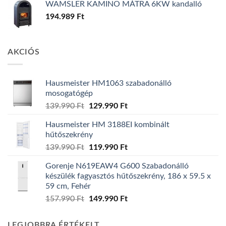
WAMSLER KAMINO MÁTRA 6KW kandalló
194.989
Ft
AKCIÓS
Hausmeister HM1063 szabadonálló
mosogatógép
Original
Current
139.990
Ft
129.990
Ft
price
price
Hausmeister HM 3188EI kombinált
was:
is:
hűtőszekrény
139.990 Ft.
129.990 Ft.
Original
Current
139.990
Ft
119.990
Ft
price
price
Gorenje N619EAW4 G600 Szabadonálló
was:
is:
készülék fagyasztós hűtőszekrény, 186 x 59.5 x
139.990 Ft.
119.990 Ft.
59 cm, Fehér
Original
Current
157.990
Ft
149.990
Ft
price
price
was:
is:
LEGJOBBRA ÉRTÉKELT