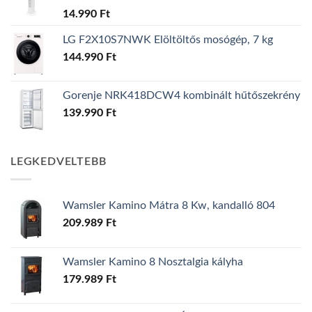
14.990
Ft
LG F2X10S7NWK Elöltöltős mosógép, 7 kg
144.990
Ft
Gorenje NRK418DCW4 kombinált hűtőszekrény
139.990
Ft
LEGKEDVELTEBB
Wamsler Kamino Mátra 8 Kw, kandalló 804
209.989
Ft
Wamsler Kamino 8 Nosztalgia kályha
179.989
Ft