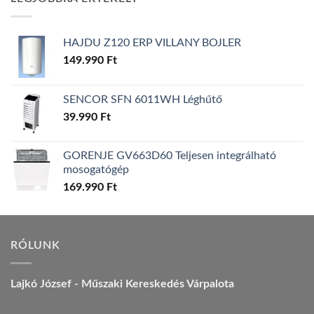
157.990 Ft.
149.990 Ft.
HAJDU Z120 ERP VILLANY BOJLER
149.990
Ft
SENCOR SFN 6011WH Léghűtő
39.990
Ft
GORENJE GV663D60 Teljesen integrálható
mosogatógép
169.990
Ft
RÓLUNK
Lajkó József - Műszaki Kereskedés Várpalota