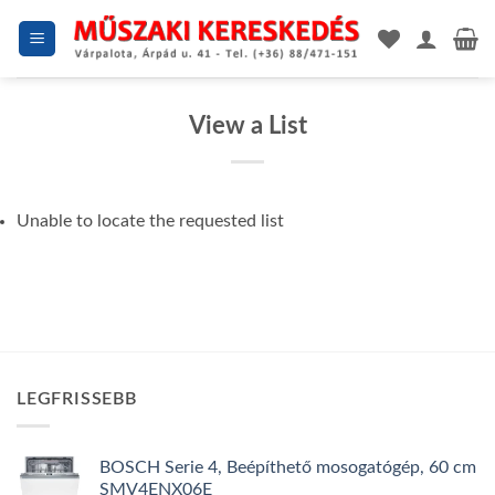
Skip
to
content
View a List
Unable to locate the requested list
LEGFRISSEBB
BOSCH Serie 4, Beépíthető mosogatógép, 60 cm
SMV4ENX06E