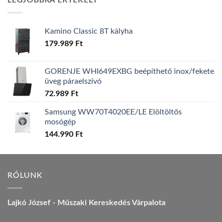
LEGJOBBRA ÉRTÉKELT
157.990 Ft.
149.990 Ft.
Kamino Classic 8T kályha
179.989
Ft
GORENJE WHI649EXBG beépíthető inox/fekete
üveg páraelszívó
72.989
Ft
Samsung WW70T4020EE/LE Elöltöltős
mosógép
144.990
Ft
RÓLUNK
Lajkó József - Műszaki Kereskedés Várpalota