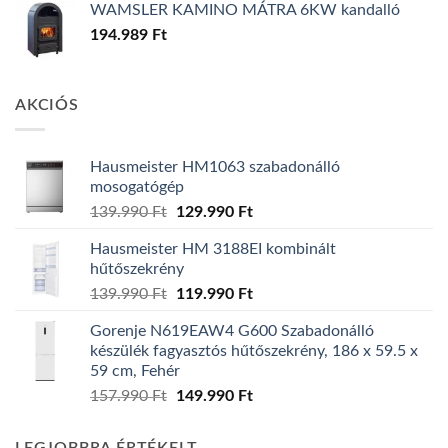
WAMSLER KAMINO MÁTRA 6KW kandalló
194.989
Ft
AKCIÓS
Hausmeister HM1063 szabadonálló
mosogatógép
Original
Current
139.990
Ft
129.990
Ft
price
price
Hausmeister HM 3188EI kombinált
was:
is:
hűtőszekrény
139.990 Ft.
129.990 Ft.
Original
Current
139.990
Ft
119.990
Ft
price
price
Gorenje N619EAW4 G600 Szabadonálló
was:
is:
készülék fagyasztós hűtőszekrény, 186 x 59.5 x
139.990 Ft.
119.990 Ft.
59 cm, Fehér
Original
Current
157.990
Ft
149.990
Ft
price
price
was:
is: