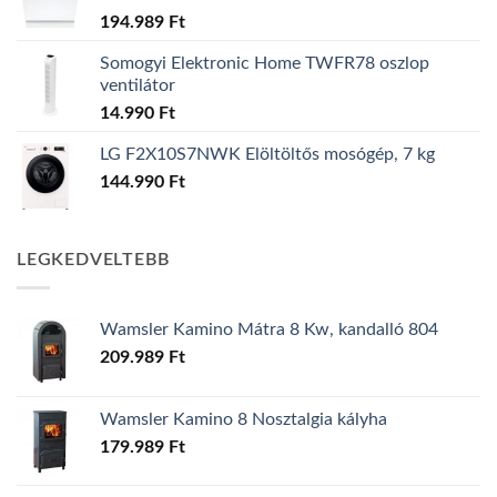
194.989
Ft
Somogyi Elektronic Home TWFR78 oszlop
ventilátor
14.990
Ft
LG F2X10S7NWK Elöltöltős mosógép, 7 kg
144.990
Ft
LEGKEDVELTEBB
Wamsler Kamino Mátra 8 Kw, kandalló 804
209.989
Ft
Wamsler Kamino 8 Nosztalgia kályha
179.989
Ft