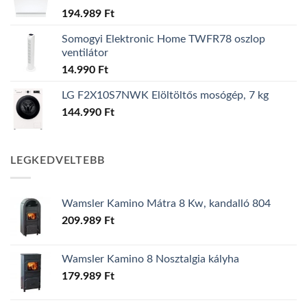
194.989
Ft
Somogyi Elektronic Home TWFR78 oszlop
ventilátor
14.990
Ft
LG F2X10S7NWK Elöltöltős mosógép, 7 kg
144.990
Ft
LEGKEDVELTEBB
Wamsler Kamino Mátra 8 Kw, kandalló 804
209.989
Ft
Wamsler Kamino 8 Nosztalgia kályha
179.989
Ft