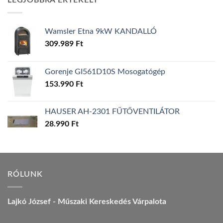
LEGJOBBRA ÉRTÉKELT
157.990 Ft.
149.990 Ft.
Wamsler Etna 9kW KANDALLÓ
309.989
Ft
Gorenje GI561D10S Mosogatógép
153.990
Ft
HAUSER AH-2301 FŰTŐVENTILÁTOR
28.990
Ft
RÓLUNK
Lajkó József - Műszaki Kereskedés Várpalota