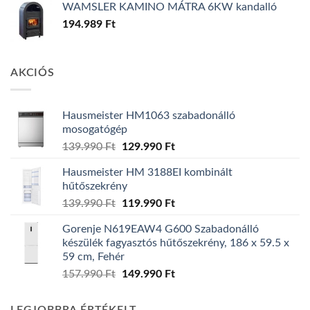
WAMSLER KAMINO MÁTRA 6KW kandalló
194.989
Ft
AKCIÓS
Hausmeister HM1063 szabadonálló
mosogatógép
Original
Current
139.990
Ft
129.990
Ft
price
price
Hausmeister HM 3188EI kombinált
was:
is:
hűtőszekrény
139.990 Ft.
129.990 Ft.
Original
Current
139.990
Ft
119.990
Ft
price
price
Gorenje N619EAW4 G600 Szabadonálló
was:
is:
készülék fagyasztós hűtőszekrény, 186 x 59.5 x
139.990 Ft.
119.990 Ft.
59 cm, Fehér
Original
Current
157.990
Ft
149.990
Ft
price
price
was:
is: