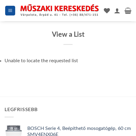
Skip
to
content
View a List
Unable to locate the requested list
LEGFRISSEBB
BOSCH Serie 4, Beépíthető mosogatógép, 60 cm
SMV4ENX06E