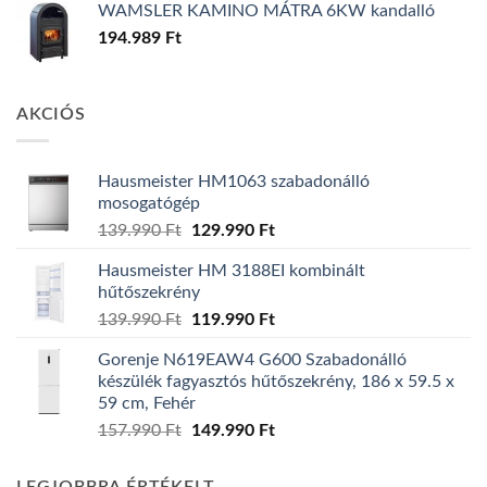
WAMSLER KAMINO MÁTRA 6KW kandalló
194.989
Ft
AKCIÓS
Hausmeister HM1063 szabadonálló
mosogatógép
Original
Current
139.990
Ft
129.990
Ft
price
price
Hausmeister HM 3188EI kombinált
was:
is:
hűtőszekrény
139.990 Ft.
129.990 Ft.
Original
Current
139.990
Ft
119.990
Ft
price
price
Gorenje N619EAW4 G600 Szabadonálló
was:
is:
készülék fagyasztós hűtőszekrény, 186 x 59.5 x
139.990 Ft.
119.990 Ft.
59 cm, Fehér
Original
Current
157.990
Ft
149.990
Ft
price
price
was:
is: