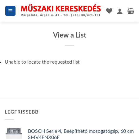
Skip
to
content
View a List
Unable to locate the requested list
LEGFRISSEBB
BOSCH Serie 4, Beépíthető mosogatógép, 60 cm
SMV4ENX06E