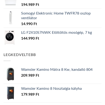
194.989
Ft
Somogyi Elektronic Home TWFR78 oszlop
ventilátor
14.990
Ft
LG F2X10S7NWK Elöltöltős mosógép, 7 kg
144.990
Ft
LEGKEDVELTEBB
Wamsler Kamino Mátra 8 Kw, kandalló 804
209.989
Ft
Wamsler Kamino 8 Nosztalgia kályha
179.989
Ft