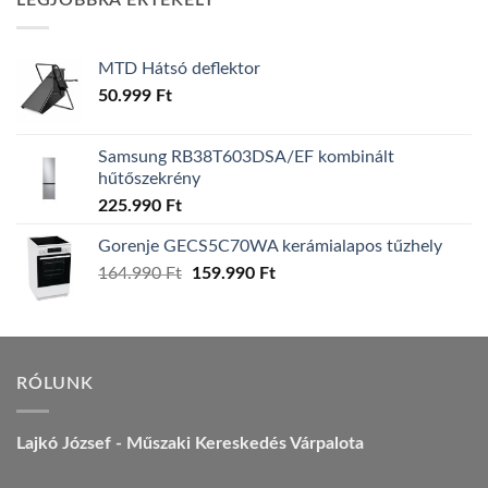
LEGJOBBRA ÉRTÉKELT
157.990 Ft.
149.990 Ft.
MTD Hátsó deflektor
50.999
Ft
Samsung RB38T603DSA/EF kombinált
hűtőszekrény
225.990
Ft
Gorenje GECS5C70WA kerámialapos tűzhely
Original
Current
164.990
Ft
159.990
Ft
price
price
was:
is:
164.990 Ft.
159.990 Ft.
RÓLUNK
Lajkó József - Műszaki Kereskedés Várpalota