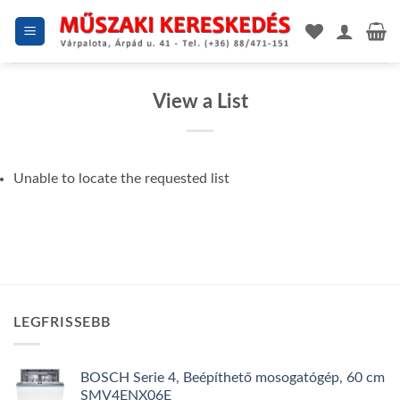
Skip
to
content
View a List
Unable to locate the requested list
LEGFRISSEBB
BOSCH Serie 4, Beépíthető mosogatógép, 60 cm
SMV4ENX06E