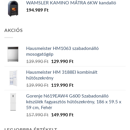
WAMSLER KAMINO MÁTRA 6KW kandalló
194.989
Ft
AKCIÓS
Hausmeister HM1063 szabadonálló
mosogatógép
Original
Current
139.990
Ft
129.990
Ft
price
price
Hausmeister HM 3188EI kombinált
was:
is:
hűtőszekrény
139.990 Ft.
129.990 Ft.
Original
Current
139.990
Ft
119.990
Ft
price
price
Gorenje N619EAW4 G600 Szabadonálló
was:
is:
készülék fagyasztós hűtőszekrény, 186 x 59.5 x
139.990 Ft.
119.990 Ft.
59 cm, Fehér
Original
Current
157.990
Ft
149.990
Ft
price
price
was:
is: