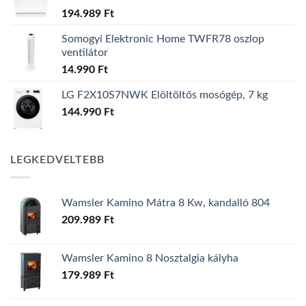
194.989
Ft
Somogyi Elektronic Home TWFR78 oszlop
ventilátor
14.990
Ft
LG F2X10S7NWK Elöltöltős mosógép, 7 kg
144.990
Ft
LEGKEDVELTEBB
Wamsler Kamino Mátra 8 Kw, kandalló 804
209.989
Ft
Wamsler Kamino 8 Nosztalgia kályha
179.989
Ft