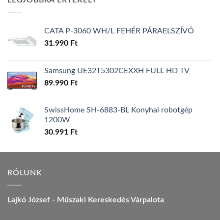
LEGJOBBRA ÉRTÉKELT
157.990 Ft.
149.990 Ft.
CATA P-3060 WH/L FEHÉR PÁRAELSZÍVÓ
31.990
Ft
Samsung UE32T5302CEXXH FULL HD TV
89.990
Ft
SwissHome SH-6883-BL Konyhai robotgép
1200W
30.991
Ft
RÓLUNK
Lajkó József - Műszaki Kereskedés Várpalota