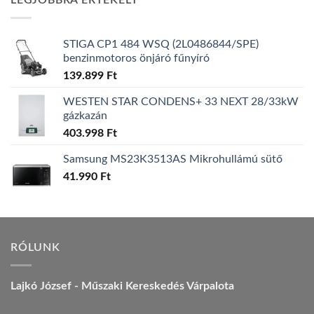
LEGJOBBRA ÉRTÉKELT
157.990 Ft.
149.990 Ft.
STIGA CP1 484 WSQ (2L0486844/SPE)
benzinmotoros önjáró fűnyíró
139.899
Ft
WESTEN STAR CONDENS+ 33 NEXT 28/33kW
gázkazán
403.998
Ft
Samsung MS23K3513AS Mikrohullámú sütő
41.990
Ft
RÓLUNK
Lajkó József - Műszaki Kereskedés Várpalota