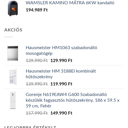
WAMSLER KAMINO MÁTRA 6KW kandalló
194.989
Ft
AKCIÓS
Hausmeister HM1063 szabadonálló
mosogatógép
Original
Current
139.990
Ft
129.990
Ft
price
price
Hausmeister HM 3188EI kombinált
was:
is:
hűtőszekrény
139.990 Ft.
129.990 Ft.
Original
Current
139.990
Ft
119.990
Ft
price
price
Gorenje N619EAW4 G600 Szabadonálló
was:
is:
készülék fagyasztós hűtőszekrény, 186 x 59.5 x
139.990 Ft.
119.990 Ft.
59 cm, Fehér
Original
Current
157.990
Ft
149.990
Ft
price
price
was:
is: