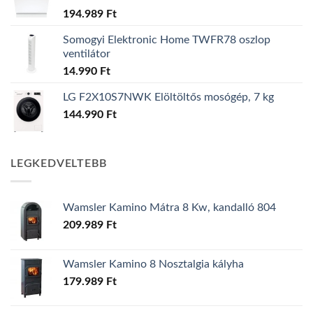
194.989
Ft
Somogyi Elektronic Home TWFR78 oszlop
ventilátor
14.990
Ft
LG F2X10S7NWK Elöltöltős mosógép, 7 kg
144.990
Ft
LEGKEDVELTEBB
Wamsler Kamino Mátra 8 Kw, kandalló 804
209.989
Ft
Wamsler Kamino 8 Nosztalgia kályha
179.989
Ft