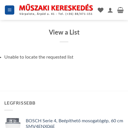
Skip
to
content
View a List
Unable to locate the requested list
LEGFRISSEBB
BOSCH Serie 4, Beépíthető mosogatógép, 60 cm
SMV4ENX06E