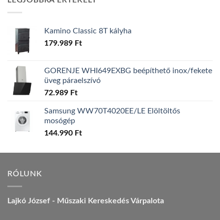
LEGJOBBRA ÉRTÉKELT
157.990 Ft.
149.990 Ft.
Kamino Classic 8T kályha
179.989
Ft
GORENJE WHI649EXBG beépíthető inox/fekete
üveg páraelszívó
72.989
Ft
Samsung WW70T4020EE/LE Elöltöltős
mosógép
144.990
Ft
RÓLUNK
Lajkó József - Műszaki Kereskedés Várpalota