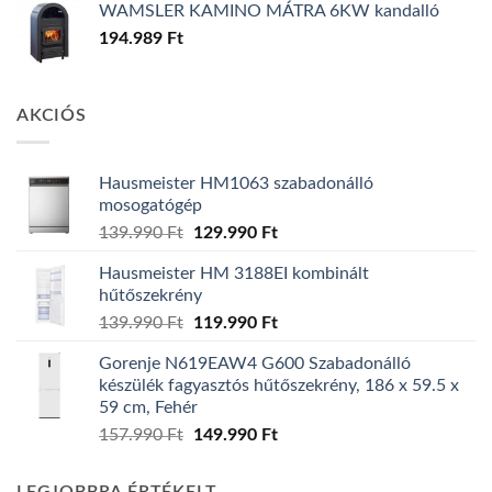
WAMSLER KAMINO MÁTRA 6KW kandalló
194.989
Ft
AKCIÓS
Hausmeister HM1063 szabadonálló
mosogatógép
Original
Current
139.990
Ft
129.990
Ft
price
price
Hausmeister HM 3188EI kombinált
was:
is:
hűtőszekrény
139.990 Ft.
129.990 Ft.
Original
Current
139.990
Ft
119.990
Ft
price
price
Gorenje N619EAW4 G600 Szabadonálló
was:
is:
készülék fagyasztós hűtőszekrény, 186 x 59.5 x
139.990 Ft.
119.990 Ft.
59 cm, Fehér
Original
Current
157.990
Ft
149.990
Ft
price
price
was:
is: