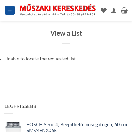
Skip
to
content
View a List
Unable to locate the requested list
LEGFRISSEBB
BOSCH Serie 4, Beépíthető mosogatógép, 60 cm
SMV4ENX06E