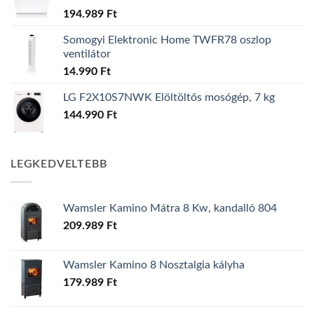
194.989
Ft
Somogyi Elektronic Home TWFR78 oszlop
ventilátor
14.990
Ft
LG F2X10S7NWK Elöltöltős mosógép, 7 kg
144.990
Ft
LEGKEDVELTEBB
Wamsler Kamino Mátra 8 Kw, kandalló 804
209.989
Ft
Wamsler Kamino 8 Nosztalgia kályha
179.989
Ft