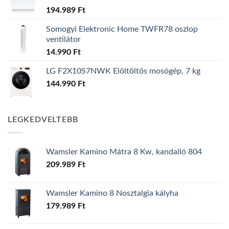
194.989
Ft
Somogyi Elektronic Home TWFR78 oszlop
ventilátor
14.990
Ft
LG F2X10S7NWK Elöltöltős mosógép, 7 kg
144.990
Ft
LEGKEDVELTEBB
Wamsler Kamino Mátra 8 Kw, kandalló 804
209.989
Ft
Wamsler Kamino 8 Nosztalgia kályha
179.989
Ft