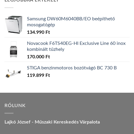
LEGJOBBRA ÉRTÉKELT
157.990 Ft.
149.990 Ft.
Samsung DW60M6040BB/EO beépíthető
mosogatógép
134.990
Ft
Novacook F6TS40EG-HI Exclusive Line 60 inox
kombinált tűzhely
170.000
Ft
STIGA benzinmotoros bozótvágó BC 730 B
119.899
Ft
RÓLUNK
Lajkó József - Műszaki Kereskedés Várpalota