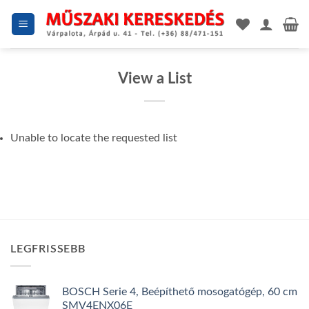
Skip
to
content
View a List
Unable to locate the requested list
LEGFRISSEBB
BOSCH Serie 4, Beépíthető mosogatógép, 60 cm
SMV4ENX06E