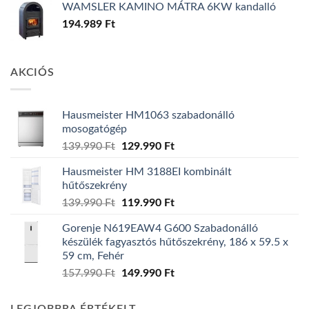
WAMSLER KAMINO MÁTRA 6KW kandalló
194.989
Ft
AKCIÓS
Hausmeister HM1063 szabadonálló
mosogatógép
Original
Current
139.990
Ft
129.990
Ft
price
price
Hausmeister HM 3188EI kombinált
was:
is:
hűtőszekrény
139.990 Ft.
129.990 Ft.
Original
Current
139.990
Ft
119.990
Ft
price
price
Gorenje N619EAW4 G600 Szabadonálló
was:
is:
készülék fagyasztós hűtőszekrény, 186 x 59.5 x
139.990 Ft.
119.990 Ft.
59 cm, Fehér
Original
Current
157.990
Ft
149.990
Ft
price
price
was:
is: