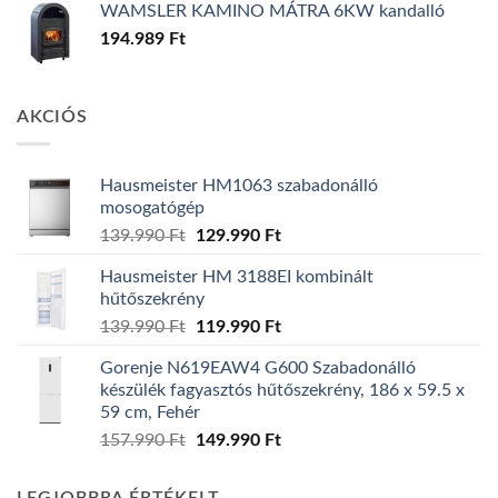
WAMSLER KAMINO MÁTRA 6KW kandalló
194.989
Ft
AKCIÓS
Hausmeister HM1063 szabadonálló
mosogatógép
Original
Current
139.990
Ft
129.990
Ft
price
price
Hausmeister HM 3188EI kombinált
was:
is:
hűtőszekrény
139.990 Ft.
129.990 Ft.
Original
Current
139.990
Ft
119.990
Ft
price
price
Gorenje N619EAW4 G600 Szabadonálló
was:
is:
készülék fagyasztós hűtőszekrény, 186 x 59.5 x
139.990 Ft.
119.990 Ft.
59 cm, Fehér
Original
Current
157.990
Ft
149.990
Ft
price
price
was:
is: