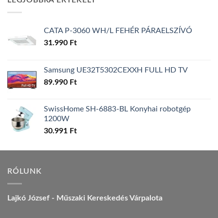
LEGJOBBRA ÉRTÉKELT
157.990 Ft.
149.990 Ft.
CATA P-3060 WH/L FEHÉR PÁRAELSZÍVÓ
31.990
Ft
Samsung UE32T5302CEXXH FULL HD TV
89.990
Ft
SwissHome SH-6883-BL Konyhai robotgép
1200W
30.991
Ft
RÓLUNK
Lajkó József - Műszaki Kereskedés Várpalota