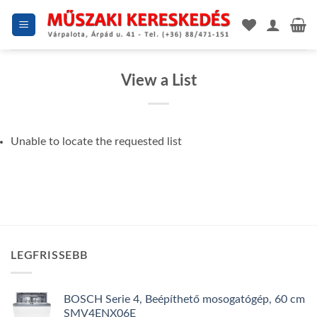
Skip
to
content
View a List
Unable to locate the requested list
LEGFRISSEBB
BOSCH Serie 4, Beépíthető mosogatógép, 60 cm
SMV4ENX06E