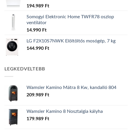
194.989
Ft
Somogyi Elektronic Home TWFR78 oszlop
ventilátor
14.990
Ft
LG F2X10S7NWK Elöltöltős mosógép, 7 kg
144.990
Ft
LEGKEDVELTEBB
Wamsler Kamino Mátra 8 Kw, kandalló 804
209.989
Ft
Wamsler Kamino 8 Nosztalgia kályha
179.989
Ft