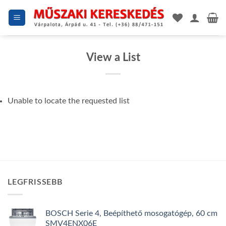
Skip
to
content
View a List
Unable to locate the requested list
LEGFRISSEBB
BOSCH Serie 4, Beépíthető mosogatógép, 60 cm
SMV4ENX06E