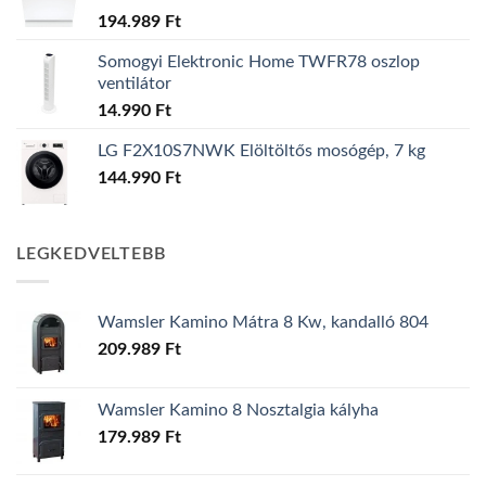
194.989
Ft
Somogyi Elektronic Home TWFR78 oszlop
ventilátor
14.990
Ft
LG F2X10S7NWK Elöltöltős mosógép, 7 kg
144.990
Ft
LEGKEDVELTEBB
Wamsler Kamino Mátra 8 Kw, kandalló 804
209.989
Ft
Wamsler Kamino 8 Nosztalgia kályha
179.989
Ft