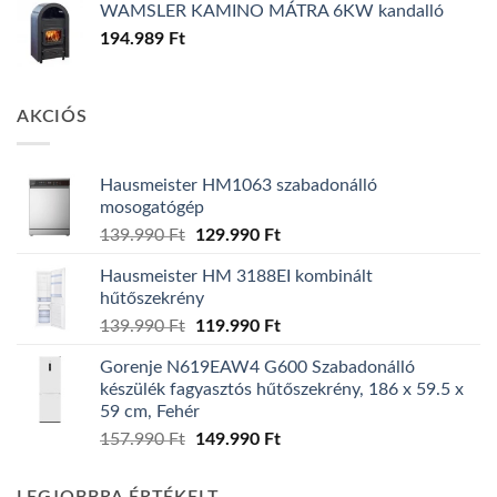
WAMSLER KAMINO MÁTRA 6KW kandalló
194.989
Ft
AKCIÓS
Hausmeister HM1063 szabadonálló
mosogatógép
Original
Current
139.990
Ft
129.990
Ft
price
price
Hausmeister HM 3188EI kombinált
was:
is:
hűtőszekrény
139.990 Ft.
129.990 Ft.
Original
Current
139.990
Ft
119.990
Ft
price
price
Gorenje N619EAW4 G600 Szabadonálló
was:
is:
készülék fagyasztós hűtőszekrény, 186 x 59.5 x
139.990 Ft.
119.990 Ft.
59 cm, Fehér
Original
Current
157.990
Ft
149.990
Ft
price
price
was:
is: