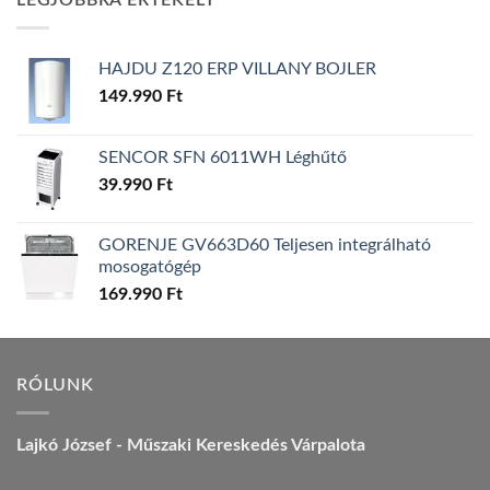
LEGJOBBRA ÉRTÉKELT
157.990 Ft.
149.990 Ft.
HAJDU Z120 ERP VILLANY BOJLER
149.990
Ft
SENCOR SFN 6011WH Léghűtő
39.990
Ft
GORENJE GV663D60 Teljesen integrálható
mosogatógép
169.990
Ft
RÓLUNK
Lajkó József - Műszaki Kereskedés Várpalota