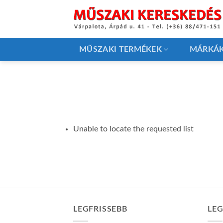
Skip
to
content
MŰSZAKI TERMÉKEK
MÁRKÁ
Unable to locate the requested list
LEGFRISSEBB
LE