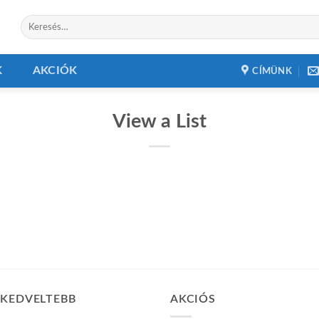
Keresés
a
következőre:
K
AKCIÓK
CÍMÜNK
View a List
GKEDVELTEBB
AKCIÓS