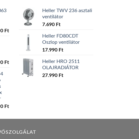
063
Heller TWV 236 asztali
ventilátor
7.690
Ft
l
Current
90
Ft
Heller FD80CDT
price
Oszlop ventilátor
is:
0 Ft.
129.990 Ft.
17.990
Ft
Heller HRO 2511
l
Current
90
Ft
OLAJRADIÁTOR
price
W4
is:
27.990
Ft
ó
0 Ft.
119.990 Ft.
s
x
r
l
Current
90
Ft
price
is:
0 Ft.
149.990 Ft.
VŐSZOLGÁLAT