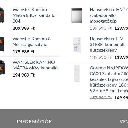
Wamsler Kamino
Hausmeister HM1
Mátra 8 Kw, kandalló
szabadonálló
804
mosogatógép
Origina
209.989
Ft
139.990
Ft
129.9
price
Wamsler Kamino 8
Hausmeister HM
was:
Nosztalgia kályha
3188EI kombinált
139.99
hűtőszekrény
179.989
Ft
Origina
139.990
Ft
119.9
WAMSLER KAMINO
price
MÁTRA 6KW kandalló
Gorenje N619EA
was:
G600 Szabadonáll
194.989
Ft
139.99
készülék fagyasztó
hűtőszekrény, 186 
59.5 x 59 cm, Fehé
Origina
157.990
Ft
149.9
price
was:
157.99
INFORMÁCIÓK
VE