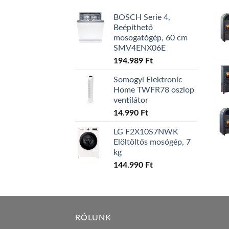
BOSCH Serie 4,
Beépíthető
mosogatógép, 60 cm
SMV4ENX06E
194.989
Ft
Somogyi Elektronic
Home TWFR78 oszlop
ventilátor
14.990
Ft
LG F2X10S7NWK
Elöltöltős mosógép, 7
kg
144.990
Ft
RÓLUNK