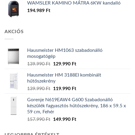
WAMSLER KAMINO MÁTRA 6KW kandalló
194.989
Ft
AKCIÓS
Hausmeister HM1063 szabadonálló
mosogatógép
Original
Current
139.990
Ft
129.990
Ft
price
price
Hausmeister HM 3188EI kombinált
was:
is:
hűtőszekrény
139.990 Ft.
129.990 Ft.
Original
Current
139.990
Ft
119.990
Ft
price
price
Gorenje N619EAW4 G600 Szabadonálló
was:
is:
készülék fagyasztós hűtőszekrény, 186 x 59.5 x
139.990 Ft.
119.990 Ft.
59 cm, Fehér
Original
Current
157.990
Ft
149.990
Ft
price
price
was:
is: