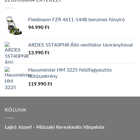
LEGJOBBRA ÉRTÉKELT
157.990 Ft.
149.990 Ft.
Fieldmann FZR 4611-144B benzines fűnyíró
94.990
Ft
ARDES 5ST40PNR Álló ventilátor távirányítóval
13.990
Ft
Hausmeister HM 3225 felülfagyasztós
hűtőszekrény
119.990
Ft
RÓLUNK
Lajkó József - Műszaki Kereskedés Várpalota