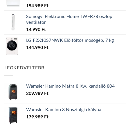
194.989
Ft
Somogyi Elektronic Home TWFR78 oszlop
ventilátor
14.990
Ft
LG F2X10S7NWK Elöltöltős mosógép, 7 kg
144.990
Ft
LEGKEDVELTEBB
Wamsler Kamino Mátra 8 Kw, kandalló 804
209.989
Ft
Wamsler Kamino 8 Nosztalgia kályha
179.989
Ft