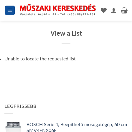
Skip
to
content
View a List
Unable to locate the requested list
LEGFRISSEBB
BOSCH Serie 4, Beépíthető mosogatógép, 60 cm
SMV4ENX06E