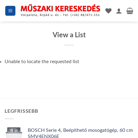
Skip
to
content
View a List
Unable to locate the requested list
LEGFRISSEBB
BOSCH Serie 4, Beépíthető mosogatógép, 60 cm
SMV4ENX06E