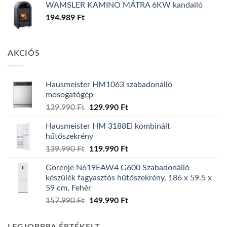
WAMSLER KAMINO MÁTRA 6KW kandalló
194.989
Ft
AKCIÓS
Hausmeister HM1063 szabadonálló
mosogatógép
Original
Current
139.990
Ft
129.990
Ft
price
price
Hausmeister HM 3188EI kombinált
was:
is:
hűtőszekrény
139.990 Ft.
129.990 Ft.
Original
Current
139.990
Ft
119.990
Ft
price
price
Gorenje N619EAW4 G600 Szabadonálló
was:
is:
készülék fagyasztós hűtőszekrény, 186 x 59.5 x
139.990 Ft.
119.990 Ft.
59 cm, Fehér
Original
Current
157.990
Ft
149.990
Ft
price
price
was:
is: