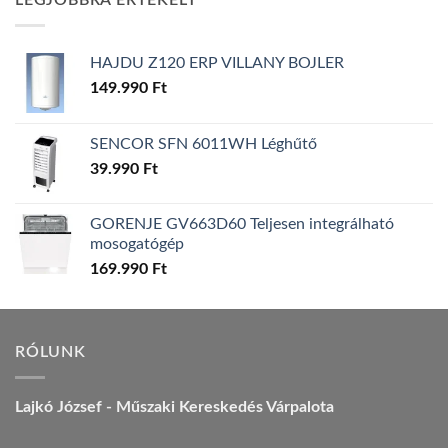
LEGJOBBRA ÉRTÉKELT
157.990 Ft.
149.990 Ft.
HAJDU Z120 ERP VILLANY BOJLER
149.990
Ft
SENCOR SFN 6011WH Léghűtő
39.990
Ft
GORENJE GV663D60 Teljesen integrálható
mosogatógép
169.990
Ft
RÓLUNK
Lajkó József - Műszaki Kereskedés Várpalota