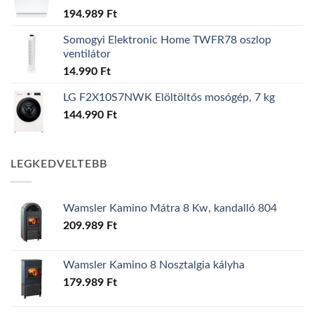
194.989
Ft
Somogyi Elektronic Home TWFR78 oszlop
ventilátor
14.990
Ft
LG F2X10S7NWK Elöltöltős mosógép, 7 kg
144.990
Ft
LEGKEDVELTEBB
Wamsler Kamino Mátra 8 Kw, kandalló 804
209.989
Ft
Wamsler Kamino 8 Nosztalgia kályha
179.989
Ft