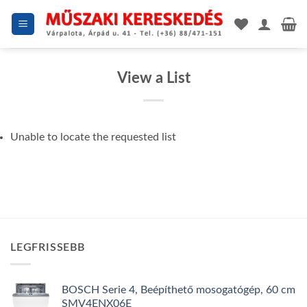
Skip
to
content
View a List
Unable to locate the requested list
LEGFRISSEBB
BOSCH Serie 4, Beépíthető mosogatógép, 60 cm
SMV4ENX06E