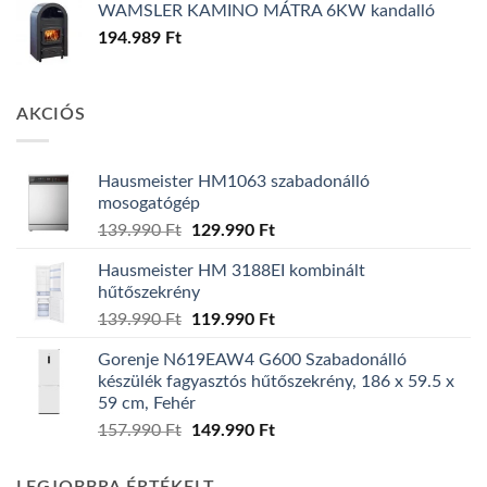
WAMSLER KAMINO MÁTRA 6KW kandalló
194.989
Ft
AKCIÓS
Hausmeister HM1063 szabadonálló
mosogatógép
Original
Current
139.990
Ft
129.990
Ft
price
price
Hausmeister HM 3188EI kombinált
was:
is:
hűtőszekrény
139.990 Ft.
129.990 Ft.
Original
Current
139.990
Ft
119.990
Ft
price
price
Gorenje N619EAW4 G600 Szabadonálló
was:
is:
készülék fagyasztós hűtőszekrény, 186 x 59.5 x
139.990 Ft.
119.990 Ft.
59 cm, Fehér
Original
Current
157.990
Ft
149.990
Ft
price
price
was:
is: