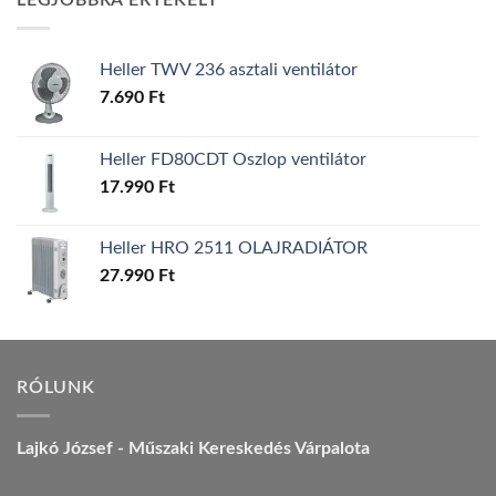
LEGJOBBRA ÉRTÉKELT
157.990 Ft.
149.990 Ft.
Heller TWV 236 asztali ventilátor
7.690
Ft
Heller FD80CDT Oszlop ventilátor
17.990
Ft
Heller HRO 2511 OLAJRADIÁTOR
27.990
Ft
RÓLUNK
Lajkó József - Műszaki Kereskedés Várpalota