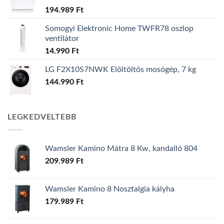
194.989
Ft
Somogyi Elektronic Home TWFR78 oszlop
ventilátor
14.990
Ft
LG F2X10S7NWK Elöltöltős mosógép, 7 kg
144.990
Ft
LEGKEDVELTEBB
Wamsler Kamino Mátra 8 Kw, kandalló 804
209.989
Ft
Wamsler Kamino 8 Nosztalgia kályha
179.989
Ft