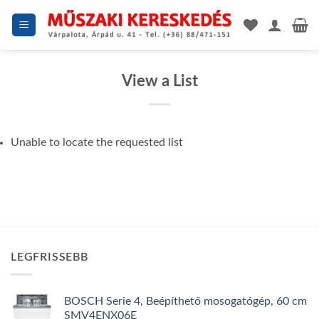
Skip
to
content
View a List
Unable to locate the requested list
LEGFRISSEBB
BOSCH Serie 4, Beépíthető mosogatógép, 60 cm
SMV4ENX06E