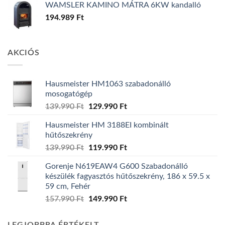
WAMSLER KAMINO MÁTRA 6KW kandalló
194.989
Ft
AKCIÓS
Hausmeister HM1063 szabadonálló
mosogatógép
Original
Current
139.990
Ft
129.990
Ft
price
price
Hausmeister HM 3188EI kombinált
was:
is:
hűtőszekrény
139.990 Ft.
129.990 Ft.
Original
Current
139.990
Ft
119.990
Ft
price
price
Gorenje N619EAW4 G600 Szabadonálló
was:
is:
készülék fagyasztós hűtőszekrény, 186 x 59.5 x
139.990 Ft.
119.990 Ft.
59 cm, Fehér
Original
Current
157.990
Ft
149.990
Ft
price
price
was:
is: