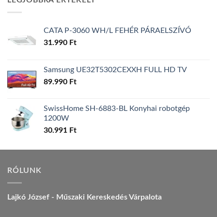
LEGJOBBRA ÉRTÉKELT
157.990 Ft.
149.990 Ft.
CATA P-3060 WH/L FEHÉR PÁRAELSZÍVÓ
31.990
Ft
Samsung UE32T5302CEXXH FULL HD TV
89.990
Ft
SwissHome SH-6883-BL Konyhai robotgép
1200W
30.991
Ft
RÓLUNK
Lajkó József - Műszaki Kereskedés Várpalota