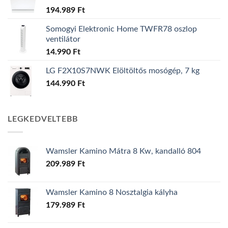
194.989
Ft
Somogyi Elektronic Home TWFR78 oszlop
ventilátor
14.990
Ft
LG F2X10S7NWK Elöltöltős mosógép, 7 kg
144.990
Ft
LEGKEDVELTEBB
Wamsler Kamino Mátra 8 Kw, kandalló 804
209.989
Ft
Wamsler Kamino 8 Nosztalgia kályha
179.989
Ft